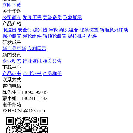
立即下载
关于华辉
公司简介
发展历程
荣誉资质
形象展示
产品介绍
限速器
安全钳
缓冲器
导靴
绳头组合
涨紧装置
轿厢意外移动
保护装置
绳轮组件
轿顶轮装置
提拉机构
配件
研发成果
新产品更新
专利展示
新闻资讯
企业动态
行业资讯
相关公告
下载中心
产品证书
企业证书
产品样册
联系方式
咨询电话
陈先生：13690395035
蒙小姐：13923111433
电子邮箱
FSHHCZL@163.com