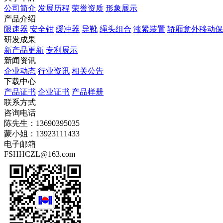
公司简介
发展历程
荣誉资质
形象展示
产品介绍
限速器
安全钳
缓冲器
导靴
绳头组合
涨紧装置
轿厢意外移动保
研发成果
新产品更新
专利展示
新闻资讯
企业动态
行业资讯
相关公告
下载中心
产品证书
企业证书
产品样册
联系方式
咨询电话
陈先生：13690395035
蒙小姐：13923111433
电子邮箱
FSHHCZL@163.com