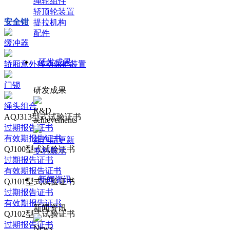
绳轮组件
轿顶轮装置
安全钳
提拉机构
配件
缓冲器
研发成果
轿厢意外移动保护装置
门锁
研发成果
绳头组合
R&D
AQJ313型式试验证书
achievements
过期报告证书
有效期报告证书
新产品更新
QJ100型式试验证书
专利展示
过期报告证书
有效期报告证书
新闻资讯
QJ101型式试验证书
过期报告证书
有效期报告证书
新闻资讯
QJ102型式试验证书
过期报告证书
News