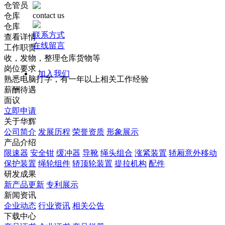
仓管员
contact us
仓库
仓库
联系方式
查看详情
在线留言
工作职责
收，发物，整理仓库货物等
岗位要求
加入我们
熟悉电脑打字，有一年以上相关工作经验
薪酬待遇
面议
立即申请
关于华辉
公司简介
发展历程
荣誉资质
形象展示
产品介绍
限速器
安全钳
缓冲器
导靴
绳头组合
涨紧装置
轿厢意外移动
保护装置
绳轮组件
轿顶轮装置
提拉机构
配件
研发成果
新产品更新
专利展示
新闻资讯
企业动态
行业资讯
相关公告
下载中心