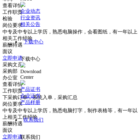
查看详情
企业动态
工作职责
行业资讯
检验
相关公告
岗位要求
中专及中专以上学历，熟悉电脑操作，会看图纸，有一年以上
相关工作经验
下载中心
薪酬待遇
面议
立即申请
下载中心
采购文员
采购部
Download
Center
办公室
查看详情
产品证书
工作职责
企业证书
下采购订单，系统入单，采购汇总
产品样册
岗位要求
中专及中专以上学历，熟悉电脑打字，制作表格等，有一年以
上相关工作经验
联系我们
薪酬待遇
面议
立即申请
联系我们