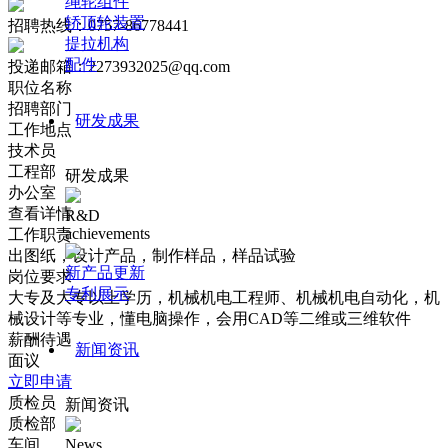
绳轮组件
轿顶轮装置
招聘热线：0757-86778441
提拉机构
配件
投递邮箱：2273932025@qq.com
职位名称
招聘部门
研发成果
工作地点
技术员
工程部
研发成果
办公室
查看详情
R&D
achievements
工作职责
出图纸，设计产品，制作样品，样品试验
新产品更新
岗位要求
专利展示
大专及大专以上学历，机械机电工程师、机械机电自动化，机
械设计等专业，懂电脑操作，会用CAD等二维或三维软件
薪酬待遇
新闻资讯
面议
立即申请
质检员
新闻资讯
质检部
车间
News